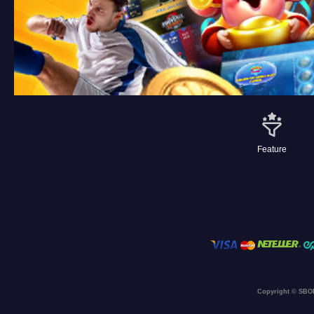
Feature
Copyright © SBOB