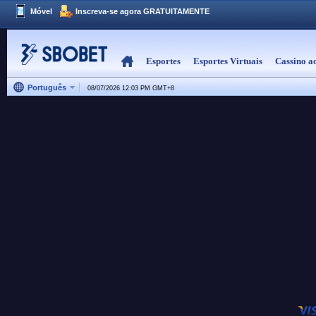
Móvel
Inscreva-se agora GRATUITAMENTE
Esportes
Esportes Virtuais
Cassino a
Português
08/07/2026 12:03 PM
GMT
+
8