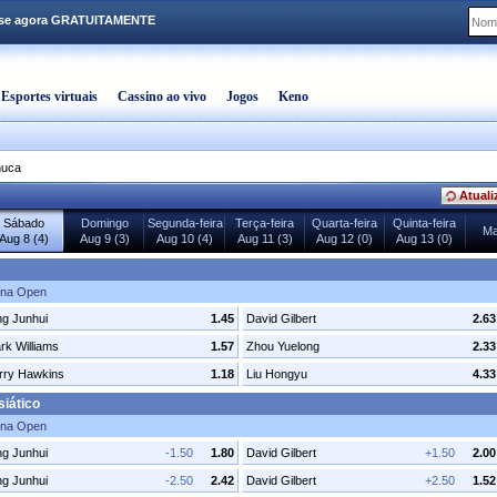
-se agora GRATUITAMENTE
Esportes virtuais
Cassino ao vivo
Jogos
Keno
nuca
Atuali
Sábado
Domingo
Segunda-feira
Terça-feira
Quarta-feira
Quinta-feira
Ma
Aug 8 (4)
Aug 9 (3)
Aug 10 (4)
Aug 11 (3)
Aug 12 (0)
Aug 13 (0)
ina Open
ng Junhui
1.45
David Gilbert
2.63
rk Williams
1.57
Zhou Yuelong
2.33
rry Hawkins
1.18
Liu Hongyu
4.33
iático
ina Open
ng Junhui
-1.50
1.80
David Gilbert
+1.50
2.00
ng Junhui
-2.50
2.42
David Gilbert
+2.50
1.52