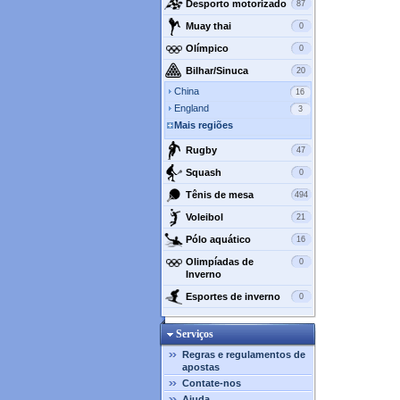
Desporto motorizado
87
Muay thai
0
Olímpico
0
Bilhar/Sinuca
20
China
16
England
3
Mais regiões
Rugby
47
Squash
0
Tênis de mesa
494
Voleibol
21
Pólo aquático
16
Olimpíadas de
0
Inverno
Esportes de inverno
0
Serviços
Regras e regulamentos de
apostas
Contate-nos
Ajuda