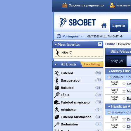
Opções de pagamento
Inscreva
Esportes
Português
08/7/2026 04:11 PM GMT
+
8
Home
Meus favoritos
›
Bilhar/Si
Bilhar/Sinuca
NBA (0)
Today (0)
All Events
Live Betting
Money Line
Futebol
818
Snooker - Ch
Basquetebol
183
Aug 8
Di
**:**
Beisebol
52
Aug 8
Ma
**:**
Tênis
136
Aug 8
Ba
**:**
Futebol americano
148
Handicap As
Atletismo
0
Snooker - Ch
Futebol Australiano
14
Aug 8
Di
**:**
Badminton
4
Aug 8
Di
**:**