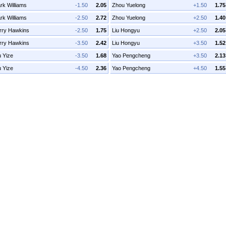
rk Williams
-1.50
2.05
Zhou Yuelong
+1.50
1.75
rk Williams
-2.50
2.72
Zhou Yuelong
+2.50
1.40
rry Hawkins
-2.50
1.75
Liu Hongyu
+2.50
2.05
rry Hawkins
-3.50
2.42
Liu Hongyu
+3.50
1.52
 Yize
-3.50
1.68
Yao Pengcheng
+3.50
2.13
 Yize
-4.50
2.36
Yao Pengcheng
+4.50
1.55