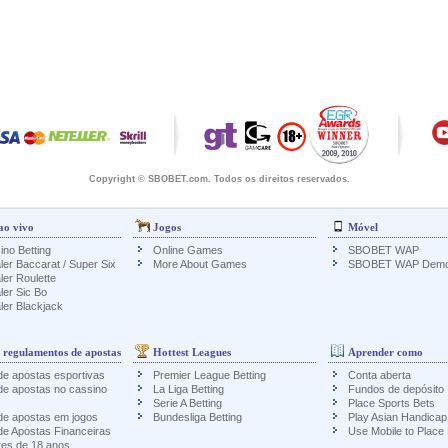
Copyright © SBOBET.com. Todos os direitos reservados.
ao vivo
Jogos
Móvel
ino Betting
Online Games
SBOBET WAP
ler Baccarat / Super Six
More About Games
SBOBET WAP Dem
ler Roulette
ler Sic Bo
ler Blackjack
 regulamentos de apostas
Hottest Leagues
Aprender como
e apostas esportivas
Premier League Betting
Conta aberta
de apostas no cassino
La Liga Betting
Fundos de depósito
Serie A Betting
Place Sports Bets
de apostas em jogos
Bundesliga Betting
Play Asian Handicap
e Apostas Financeiras
Use Mobile to Place
res de 18 anos