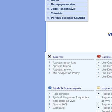
Bate-papo ao vivo
Jogo Responsável
Tutoriais
Por que escolher SBOBET
Esportes
Cassino 
Apostas esportivas
Live Cas
apostas futebol
Live Dea
Apostas ao vivo
Live Dea
Mix de Apostas Parlay
Live Dea
Live Dea
Ajuda & Apoio, suporte
Regras e
Fale conosco
Regras d
Ajuda & Perguntas frequentes
Regras 
Bate-papo ao vivo
ao vivo
Sports FAQ
Regras 
Glossário
Regras d
Só maio