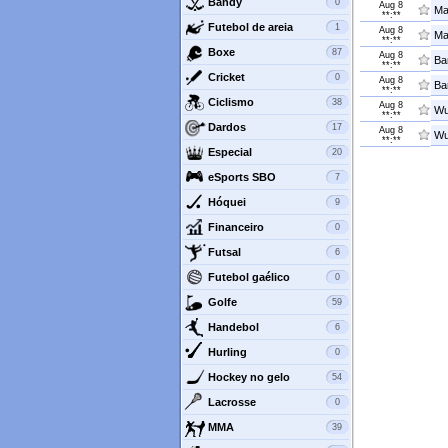
Bandy
0
Aug 8
Ma
**:**
Futebol de areia
1
Aug 8
Ma
**:**
Boxe
87
Aug 8
Ba
**:**
Cricket
0
Aug 8
Ba
**:**
Ciclismo
38
Aug 8
Wu
**:**
Dardos
17
Aug 8
Wu
**:**
Especial
20
eSports SBO
7
Hóquei
9
Financeiro
0
Futsal
6
Futebol gaélico
0
Golfe
59
Handebol
6
Hurling
0
Hockey no gelo
54
Lacrosse
0
MMA
39