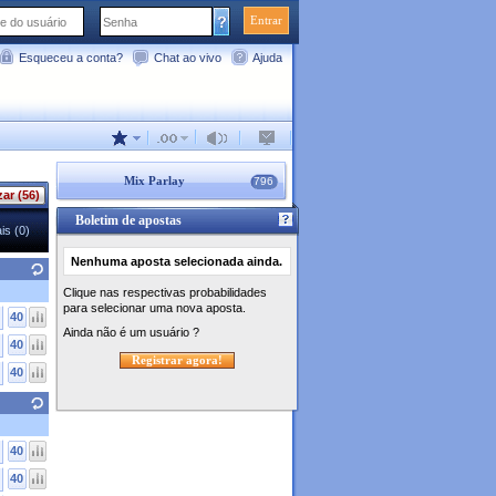
Entrar
Esqueceu a conta?
Chat ao vivo
Ajuda
Mix Parlay
796
zar (56)
Boletim de apostas
is (0)
Nenhuma aposta selecionada ainda.
Clique nas respectivas probabilidades
para selecionar uma nova aposta.
40
Ainda não é um usuário ?
40
Registrar agora!
40
40
40