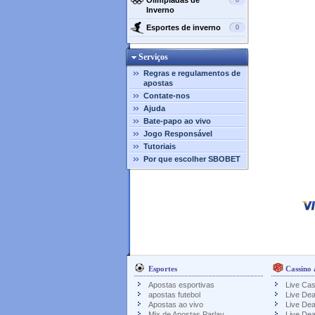
Olimpíadas de
0
Inverno
Esportes de inverno
0
Serviços
Regras e regulamentos de
apostas
Contate-nos
Ajuda
Bate-papo ao vivo
Jogo Responsável
Tutoriais
Por que escolher SBOBET
Esportes
Cassino 
Apostas esportivas
Live Cas
apostas futebol
Live Dea
Apostas ao vivo
Live Dea
Mix de Apostas Parlay
Live Dea