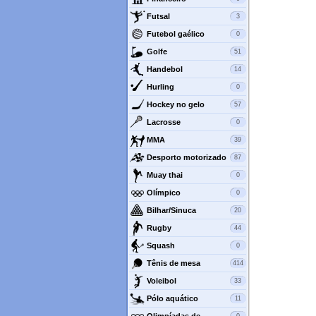
Futsal
3
Futebol gaélico
0
Golfe
51
Handebol
14
Hurling
0
Hockey no gelo
57
Lacrosse
0
MMA
39
Desporto motorizado
87
Muay thai
0
Olímpico
0
Bilhar/Sinuca
20
Rugby
44
Squash
0
Tênis de mesa
414
Voleibol
33
Pólo aquático
11