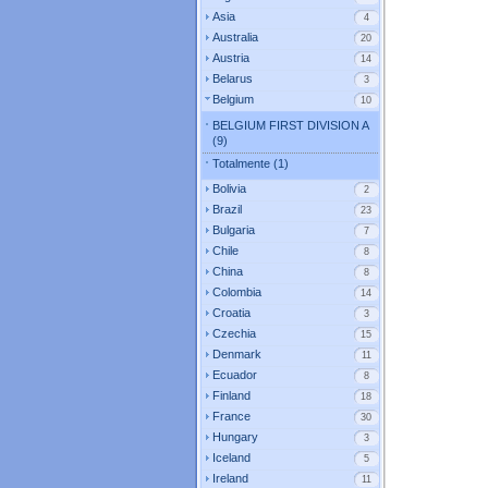
Asia
4
Australia
20
Austria
14
Belarus
3
Belgium
10
BELGIUM FIRST DIVISION A
(9)
Totalmente (1)
Bolivia
2
Brazil
23
Bulgaria
7
Chile
8
China
8
Colombia
14
Croatia
3
Czechia
15
Denmark
11
Ecuador
8
Finland
18
France
30
Hungary
3
Iceland
5
Ireland
11