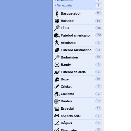
1
Venezuela
3
Basquetebol
201
Beisebol
89
Tênis
116
Futebol americano
150
Atletismo
0
Futebol Australiano
13
Badminton
20
Bandy
0
Futebol de areia
1
Boxe
82
Cricket
0
Ciclismo
2
Dardos
11
Especial
21
eSports SBO
7
Hóquei
9
Financeiro
0