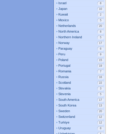
Israel
8
Japan
10
Kuwait
2
Mexico
5
Netherlands
20
North America
8
Northern Ireland
5
Norway
17
Paraguay
6
Peru
9
Poland
15
Portugal
19
Romania
7
Russia
16
Scotland
22
Slovakia
3
Slovenia
5
South America
17
South Korea
13
Sweden
20
Switzerland
12
Turkiye
12
Uruguay
8
Uzbekistan