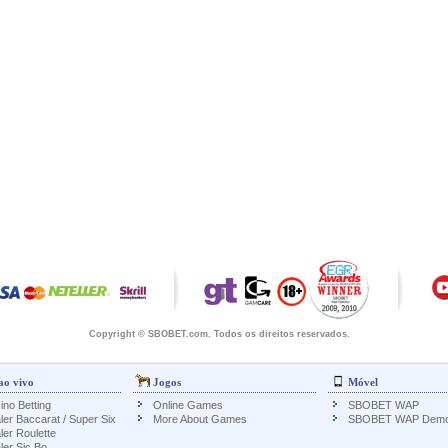
Copyright © SBOBET.com. Todos os direitos reservados.
ao vivo
Jogos
Móvel
ino Betting
Online Games
SBOBET WAP
ler Baccarat / Super Six
More About Games
SBOBET WAP Dem
ler Roulette
ler Sic Bo