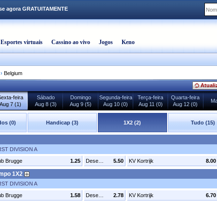
-se agora GRATUITAMENTE
Esportes virtuais
Cassino ao vivo
Jogos
Keno
›
Belgium
Atuali
exta-feira
Sábado
Domingo
Segunda-feira
Terça-feira
Quarta-feira
Ma
Aug 7 (1)
Aug 8 (3)
Aug 9 (5)
Aug 10 (0)
Aug 11 (0)
Aug 12 (0)
os (0)
Handicap (3)
1X2 (2)
Tudo (15)
ST DIVISION A
ub Brugge
1.25
Desenhar
5.50
KV Kortrijk
8.00
empo 1X2
ST DIVISION A
ub Brugge
1.58
Desenhar
2.78
KV Kortrijk
6.70