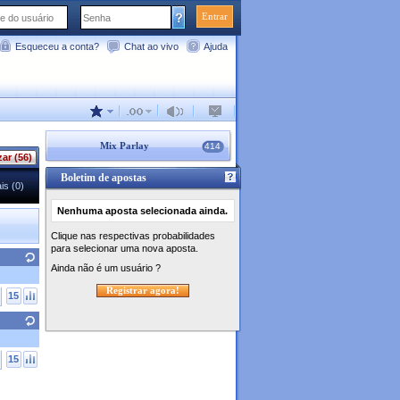
Entrar
Esqueceu a conta?
Chat ao vivo
Ajuda
Mix Parlay
414
zar (56)
Boletim de apostas
is (0)
Nenhuma aposta selecionada ainda.
Clique nas respectivas probabilidades
para selecionar uma nova aposta.
Ainda não é um usuário ?
Registrar agora!
15
15