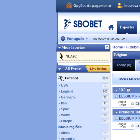
Opções de pagamento
Inscreva
Esportes
Português
08/7/2026 00:36 AM GMT
+
8
Home
Futebol
Meus favoritos
›
Belgium
NBA (0)
S
Today (0)
All Events
Live Betting
Futebol
835
Meus Mercad
USA
1
1X2
England
102
BELGIUM FIR
Germany
32
Aug 8
Italy
11
Cl
02:45
Spain
34
Primeiro T
World
33
BELGIUM FIR
Europe
61
Aug 8
Cl
Mais regiões
02:45
Africa
2
Argentina
21