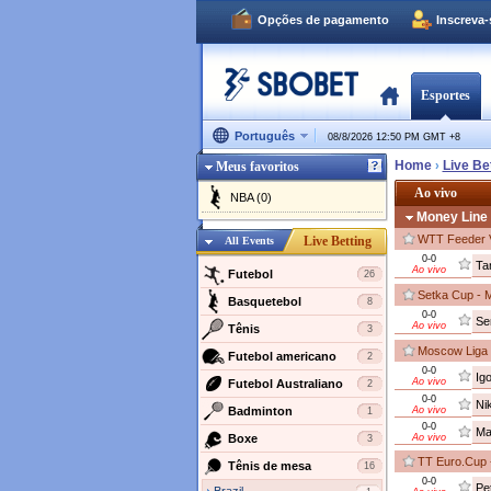
Opções de pagamento
Inscreva
Esportes
Português
08/8/2026 12:50 PM GMT
+
8
Home
Live Be
Meus favoritos
›
Ao vivo
NBA (0)
Money Line
WTT Feeder Vi
Live Betting
All Events
0-0
Ta
Ao vivo
Futebol
26
Setka Cup - M
Basquetebol
8
0-0
Se
Ao vivo
Tênis
3
Moscow Liga P
Futebol americano
2
0-0
Ig
Ao vivo
Futebol Australiano
2
0-0
Ni
Badminton
Ao vivo
1
0-0
Ma
Boxe
Ao vivo
3
TT Euro.Cup -
Tênis de mesa
16
0-0
Pet