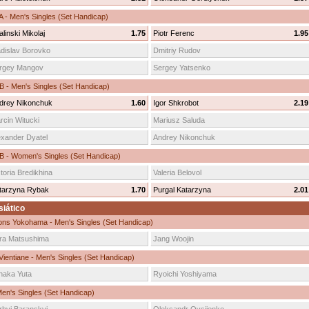
A - Men's Singles (Set Handicap)
linski Mikolaj
1.75
Piotr Ferenc
1.95
adislav Borovko
Dmitriy Rudov
rgey Mangov
Sergey Yatsenko
B - Men's Singles (Set Handicap)
drey Nikonchuk
1.60
Igor Shkrobot
2.19
rcin Witucki
Mariusz Saluda
exander Dyatel
Andrey Nikonchuk
B - Women's Singles (Set Handicap)
toria Bredikhina
Valeria Belovol
tarzyna Rybak
1.70
Purgal Katarzyna
2.01
iático
s Yokohama - Men's Singles (Set Handicap)
ra Matsushima
Jang Woojin
entiane - Men's Singles (Set Handicap)
naka Yuta
Ryoichi Yoshiyama
en's Singles (Set Handicap)