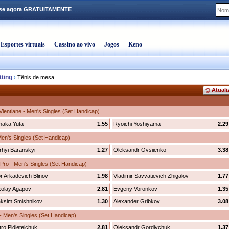
-se agora GRATUITAMENTE
Esportes virtuais
Cassino ao vivo
Jogos
Keno
tting
›
Tênis de mesa
Atuali
entiane - Men's Singles (Set Handicap)
naka Yuta
1.55
Ryoichi Yoshiyama
2.29
en's Singles (Set Handicap)
rhyi Baranskyi
1.27
Oleksandr Ovsiienko
3.38
ro - Men's Singles (Set Handicap)
or Arkadevich Blinov
1.98
Vladimir Savvatievich Zhigalov
1.77
kolay Agapov
2.81
Evgeny Voronkov
1.35
ksim Smishnikov
1.30
Alexander Gribkov
3.08
 Men's Singles (Set Handicap)
ro Pidleteichuk
2.81
Oleksandr Gordiychuk
1.37